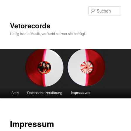
Zum
primären
Such
Inhalt
springen
Vetorecords
Heilig ist die Musik, verflucht sei wer sie betrügt.
Hauptmenü
Impressum
Start
Datenschutzerklärung
Impressum