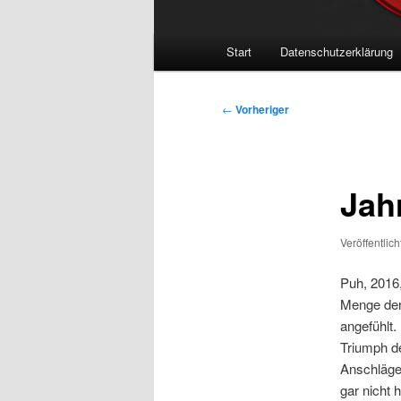
Hauptmenü
Start
Datenschutzerklärung
Beitragsnavigation
←
Vorheriger
Jah
Veröffentlic
Puh, 2016,
Menge der
angefühlt
Triumph de
Anschläge,
gar nicht 