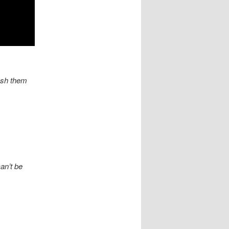
dash them
an’t be