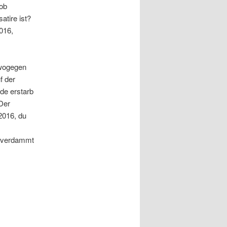
 ob
atire ist?
016,
 wogegen
f der
de erstarb
 Der
2016, du
h verdammt