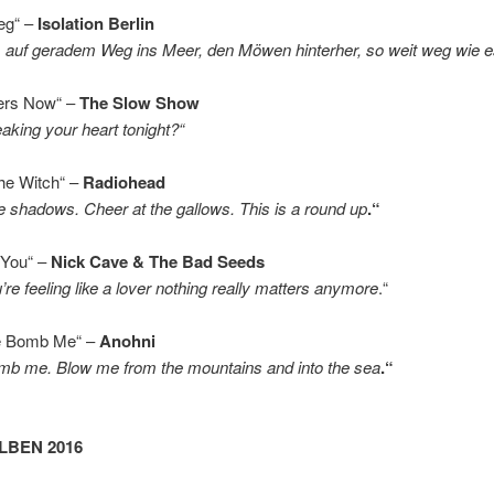
eg“ –
Isolation Berlin
 auf geradem Weg ins Meer, den Möwen hinterher, so weit weg wie e
gers Now“ –
The Slow Show
aking your heart tonight?“
he Witch“ –
Radiohead
the shadows.
Cheer at the gallows.
This is a round up
.“
 You“ –
Nick Cave & The Bad Seeds
re feeling like a lover n
othing really matters anymore
.“
e Bomb Me“ –
Anohni
omb me.
Blow me from the mountains a
nd into the sea
.“
LBEN 2016