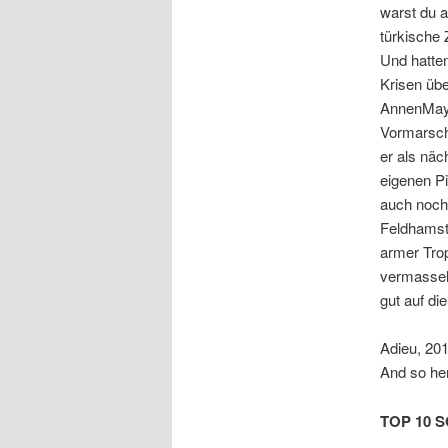
warst du a
türkische 
Und hatten
Krisen übe
AnnenMayKa
Vormarsch
er als näc
eigenen P
auch noch 
Feldhamst
armer Trop
vermassel
gut auf d
Adieu, 201
And so he
TOP 10 