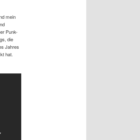
und mein
und
ger Punk-
gs, die
es Jahres
kt hat.