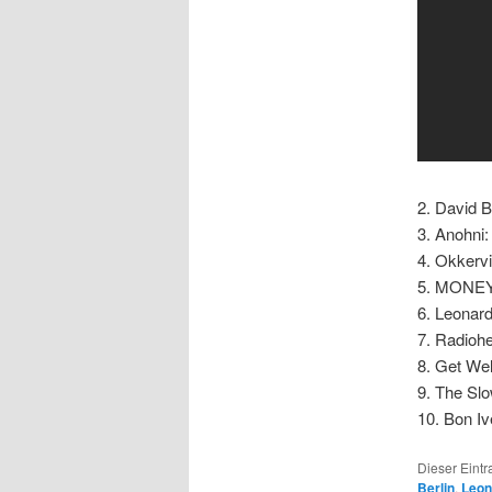
2. David 
3. Anohni
4. Okkervi
5. MONE
6. Leonar
7. Radioh
8. Get We
9. The Sl
10. Bon Iv
Dieser Eint
Berlin
,
Leon