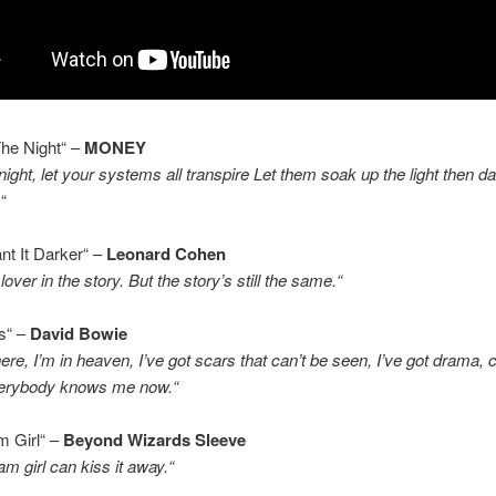
 The Night“ –
MONEY
e night, let your systems all transpire Let them soak up the light then 
.“
nt It Darker“ –
Leonard Cohen
lover in the story. But the story’s still the same.“
s“ –
David Bowie
ere, I’m in heaven, I’ve got scars that can’t be seen, I’ve got drama, c
verybody knows me now.“
m Girl“ –
Beyond Wizards Sleeve
am girl can kiss it away.“