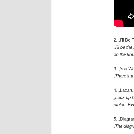
2. „I’ll Be
„
I’ll be th
on the fire
3. „You Wa
„There’s a 
4. „Lazaru
„Look up h
stolen. E
5. „Diagra
„The diagr