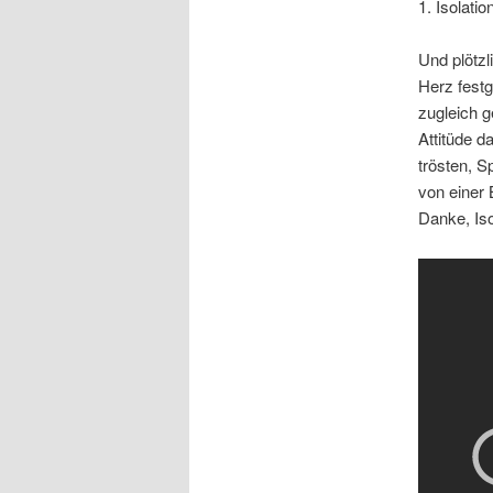
1. Isolatio
Und plötz
Herz festg
zugleich g
Attitüde d
trösten, 
von einer 
Danke, Iso