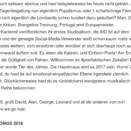
uch seltsam abstrus und hast beispielsweise bis heute nicht geklärt,
Ziegenbegattung nun eigentlich Populismus oder 1 scharfsinnige Feins
 sich eigentlich die Lombardis schon fundiert dazu geäußert? Man, 2
r Krisen: Brangelina-Trennung, Portugal wird Europameister,
ntereit veröffentlichen ihr erstes Studioalbum, die AfD ist auf dem
 und der geneigte Social-Media-Verwender weiß schon kaum mehr
hstes wettern, sich einsetzen oder worüber er sich überhaupt noch au
innwand äußern soll. Es leben die Katzen- und Einhorn-Posts! Am En
die Gültigkeit von Fakten. Willkommen im #postfaktischen Zeitalter!
er wurde Tier des Jahres. Die Haselmaus wird es 2017 sein. Hurra! 
f, du hast es auf emotional-empathischer Ebene irgendwie ziemlich
t. Glücklicherweise hast du es rückblickend wenigstens musikalisc
ie Reihe bekommen.
6, grüß David, Alan, George, Leonard und all die anderen von mir!
re we go now:
SONGS 2016