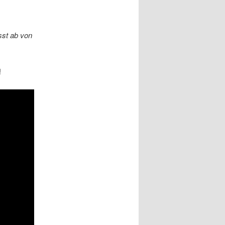
sst ab von
!