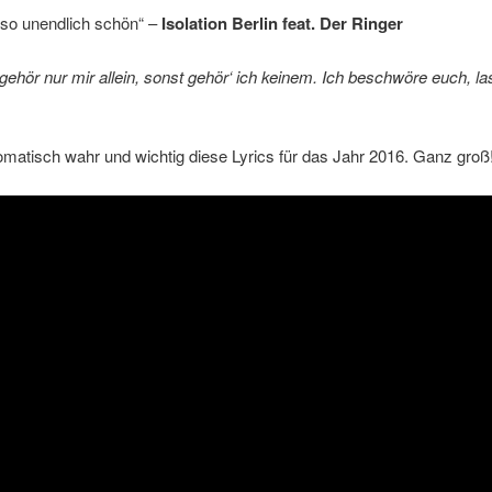
n so unendlich schön“ –
Isolation Berlin feat. Der Ringer
gehör nur mir allein, sonst gehör‘ ich keinem. Ich beschwöre euch, la
matisch wahr und wichtig diese Lyrics für das Jahr 2016. Ganz groß