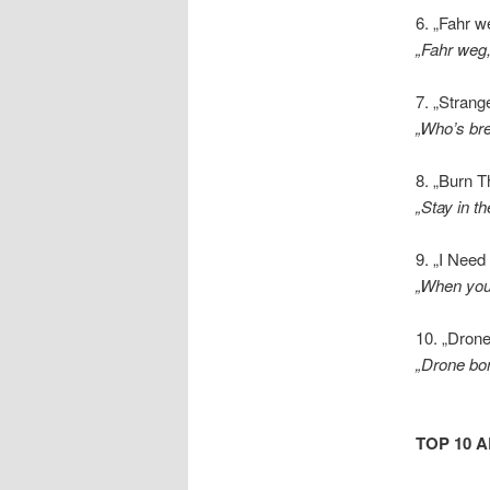
6. „Fahr w
„Fahr weg,
7. „Stran
„Who’s bre
8. „Burn T
„Stay in 
9. „I Need
„When you’
10. „Dron
„Drone b
TOP 10 A