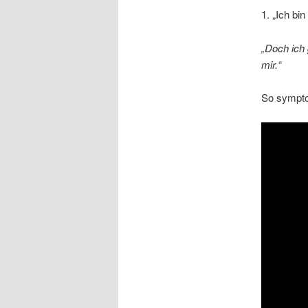
1. „Ich bi
„Doch ich 
mir.“
So sympto