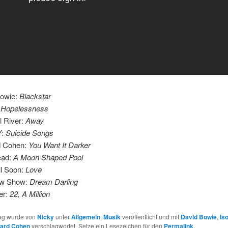
Bowie:
Blackstar
:
Hopelessness
l River:
Away
Y:
Suicide Songs
d Cohen:
You Want It Darker
ead:
A Moon Shaped Pool
ll Soon:
Love
ow Show:
Dream Darling
er:
22, A Million
rag wurde von
Nicky
unter
Allgemein
,
Musik
veröffentlicht und mit
David Bowie
,
Iso
ard Cohen
verschlagwortet. Setze ein Lesezeichen für den
Permalink
.