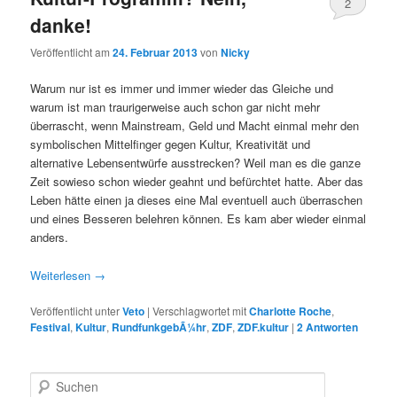
2
danke!
Veröffentlicht am
24. Februar 2013
von
Nicky
Warum nur ist es immer und immer wieder das Gleiche und
warum ist man traurigerweise auch schon gar nicht mehr
überrascht, wenn Mainstream, Geld und Macht einmal mehr den
symbolischen Mittelfinger gegen Kultur, Kreativität und
alternative Lebensentwürfe ausstrecken? Weil man es die ganze
Zeit sowieso schon wieder geahnt und befürchtet hatte. Aber das
Leben hätte einen ja dieses eine Mal eventuell auch überraschen
und eines Besseren belehren können. Es kam aber wieder einmal
anders.
Weiterlesen
→
Veröffentlicht unter
Veto
|
Verschlagwortet mit
Charlotte Roche
,
Festival
,
Kultur
,
RundfunkgebÃ¼hr
,
ZDF
,
ZDF.kultur
|
2
Antworten
S