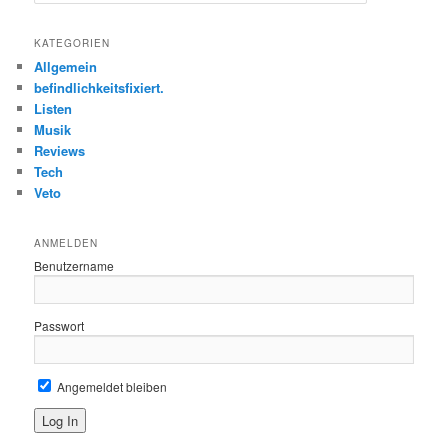
u
c
h
KATEGORIEN
e
Allgemein
n
befindlichkeitsfixiert.
Listen
Musik
Reviews
Tech
Veto
ANMELDEN
Benutzername
Passwort
Angemeldet bleiben