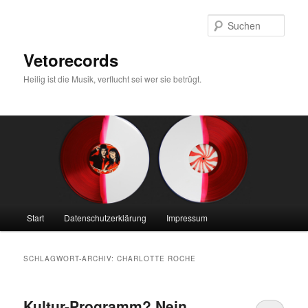
Zum
Zum
primären
sekundären
Such
Inhalt
Inhalt
springen
springen
Vetorecords
Heilig ist die Musik, verflucht sei wer sie betrügt.
Hauptmenü
Start
Datenschutzerklärung
Impressum
SCHLAGWORT-ARCHIV:
CHARLOTTE ROCHE
Kultur-Programm? Nein,