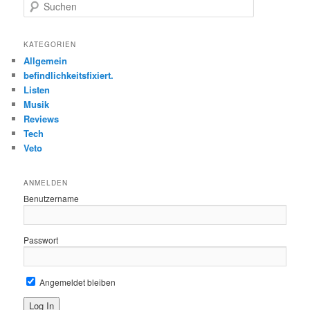
S
u
c
h
KATEGORIEN
e
Allgemein
n
befindlichkeitsfixiert.
Listen
Musik
Reviews
Tech
Veto
ANMELDEN
Benutzername
Passwort
Angemeldet bleiben