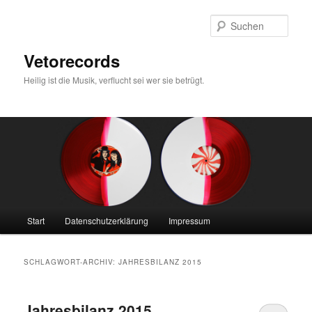
Zum
Zum
primären
sekundären
Such
Inhalt
Inhalt
springen
springen
Vetorecords
Heilig ist die Musik, verflucht sei wer sie betrügt.
Hauptmenü
Start
Datenschutzerklärung
Impressum
SCHLAGWORT-ARCHIV:
JAHRESBILANZ 2015
Jahresbilanz 2015