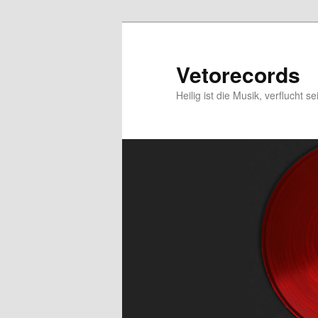
Zum
Zum
primären
sekundären
Inhalt
Inhalt
Vetorecords
springen
springen
Heilig ist die Musik, verflucht se