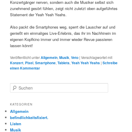
Konzertgänger nerven, sondern auch die Musiker selbst sich
zunehmend gesört fühlen, zeigt nicht zuletzt oben aufgeführtes
Statement der Yeah Yeah Yeahs.
Also packt die Smartphones weg, sperrt die Lauscher auf und
genießt ein einmaliges Live-Erlebnis, das ihr im Nachhinein im
eigenen Kopfkino immer und immer wieder Revue passieren
lassen könnt!
Veröffentlicht unter
Allgemein
,
Musik
,
Veto
|
Verschlagwortet mit
Konzert
,
Pixel
,
Smartphone
,
Tablets
,
Yeah Yeah Yeahs
|
Schreibe
einen Kommentar
S
u
c
h
KATEGORIEN
e
Allgemein
n
befindlichkeitsfixiert.
Listen
Musik