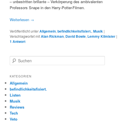
– unbestritten brillante – Verkörperung des ambivalenten
Professors Snape in den Harry-Potter-Filmen.
Weiterlesen
→
Veröffentlicht unter
Allgemein
,
befindlichkeitsfixiert.
,
Musik
|
Verschlagwortet mit
Alan Rickman
,
David Bowie
,
Lemmy Kilmister
|
1
Antwort
S
u
c
h
KATEGORIEN
e
Allgemein
n
befindlichkeitsfixiert.
Listen
Musik
Reviews
Tech
Veto