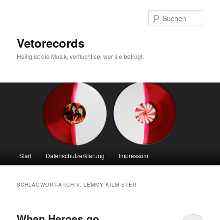
Zum
Zum
primären
sekundären
Such
Inhalt
Inhalt
springen
springen
Vetorecords
Heilig ist die Musik, verflucht sei wer sie betrügt.
Hauptmenü
Start
Datenschutzerklärung
Impressum
SCHLAGWORT-ARCHIV:
LEMMY KILMISTER
When Heroes go