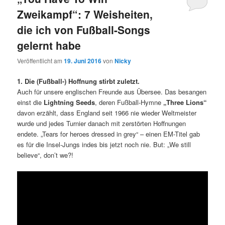
Zweikampf“: 7 Weisheiten,
die ich von Fußball-Songs
gelernt habe
Veröffentlicht am
19. Juni 2016
von
Nicky
1. Die (Fußball-) Hoffnung stirbt zuletzt.
Auch für unsere englischen Freunde aus Übersee. Das besangen
einst die
Lightning Seeds
, deren Fußball-Hymne
„Three Lions“
davon erzählt, dass England seit 1966 nie wieder Weltmeister
wurde und jedes Turnier danach mit zerstörten Hoffnungen
endete. „Tears for heroes dressed in grey“ – einen EM-Titel gab
es für die Insel-Jungs indes bis jetzt noch nie. But: „We still
believe“, don’t we?!