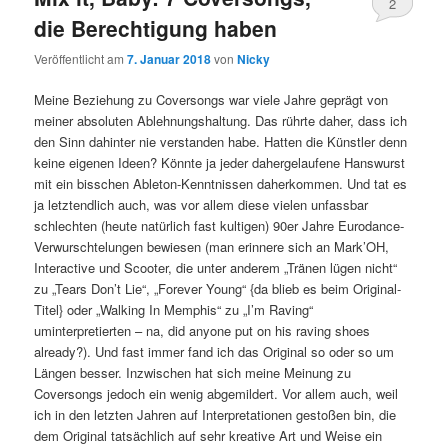
2
die Berechtigung haben
Veröffentlicht am
7. Januar 2018
von
Nicky
Meine Beziehung zu Coversongs war viele Jahre geprägt von
meiner absoluten Ablehnungshaltung. Das rührte daher, dass ich
den Sinn dahinter nie verstanden habe. Hatten die Künstler denn
keine eigenen Ideen? Könnte ja jeder dahergelaufene Hanswurst
mit ein bisschen Ableton-Kenntnissen daherkommen. Und tat es
ja letztendlich auch, was vor allem diese vielen unfassbar
schlechten (heute natürlich fast kultigen) 90er Jahre Eurodance-
Verwurschtelungen bewiesen (man erinnere sich an Mark’OH,
Interactive und Scooter, die unter anderem „Tränen lügen nicht“
zu „Tears Don’t Lie“, „Forever Young“ {da blieb es beim Original-
Titel} oder „Walking In Memphis“ zu „I’m Raving“
uminterpretierten – na, did anyone put on his raving shoes
already?). Und fast immer fand ich das Original so oder so um
Längen besser. Inzwischen hat sich meine Meinung zu
Coversongs jedoch ein wenig abgemildert. Vor allem auch, weil
ich in den letzten Jahren auf Interpretationen gestoßen bin, die
dem Original tatsächlich auf sehr kreative Art und Weise ein