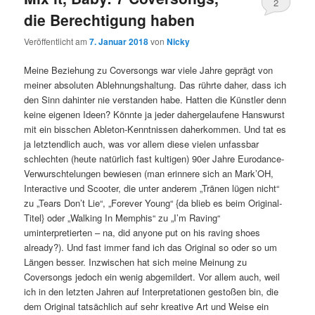
2
die Berechtigung haben
Veröffentlicht am
7. Januar 2018
von
Nicky
Meine Beziehung zu Coversongs war viele Jahre geprägt von
meiner absoluten Ablehnungshaltung. Das rührte daher, dass ich
den Sinn dahinter nie verstanden habe. Hatten die Künstler denn
keine eigenen Ideen? Könnte ja jeder dahergelaufene Hanswurst
mit ein bisschen Ableton-Kenntnissen daherkommen. Und tat es
ja letztendlich auch, was vor allem diese vielen unfassbar
schlechten (heute natürlich fast kultigen) 90er Jahre Eurodance-
Verwurschtelungen bewiesen (man erinnere sich an Mark’OH,
Interactive und Scooter, die unter anderem „Tränen lügen nicht“
zu „Tears Don’t Lie“, „Forever Young“ {da blieb es beim Original-
Titel} oder „Walking In Memphis“ zu „I’m Raving“
uminterpretierten – na, did anyone put on his raving shoes
already?). Und fast immer fand ich das Original so oder so um
Längen besser. Inzwischen hat sich meine Meinung zu
Coversongs jedoch ein wenig abgemildert. Vor allem auch, weil
ich in den letzten Jahren auf Interpretationen gestoßen bin, die
dem Original tatsächlich auf sehr kreative Art und Weise ein