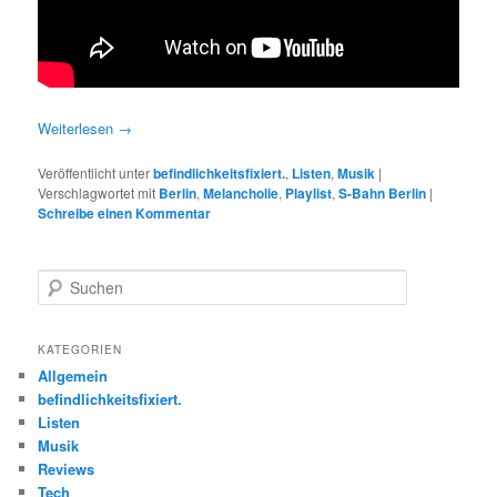
Weiterlesen
→
Veröffentlicht unter
befindlichkeitsfixiert.
,
Listen
,
Musik
|
Verschlagwortet mit
Berlin
,
Melancholie
,
Playlist
,
S-Bahn Berlin
|
Schreibe einen Kommentar
S
u
c
h
KATEGORIEN
e
Allgemein
n
befindlichkeitsfixiert.
Listen
Musik
Reviews
Tech