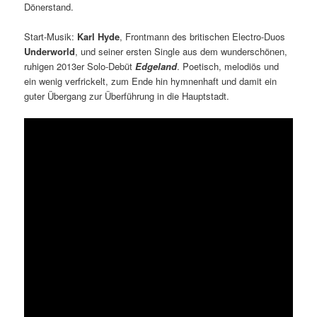
Dönerstand.
Start-Musik:
Karl Hyde
, Frontmann des britischen Electro-Duos
Underworld
, und seiner ersten Single aus dem wunderschönen,
ruhigen 2013er Solo-Debüt
Edgeland
. Poetisch, melodiös und
ein wenig verfrickelt, zum Ende hin hymnenhaft und damit ein
guter Übergang zur Überführung in die Hauptstadt.