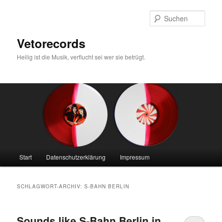
Zum
Zum
primären
sekundären
Such
Inhalt
Inhalt
springen
springen
Vetorecords
Heilig ist die Musik, verflucht sei wer sie betrügt.
Hauptmenü
Start
Datenschutzerklärung
Impressum
SCHLAGWORT-ARCHIV:
S-BAHN BERLIN
Sounds like S-Bahn Berlin in