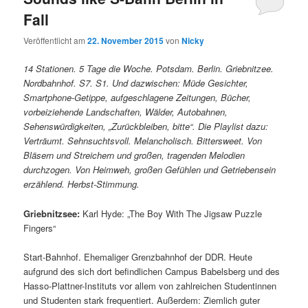
Fall
Veröffentlicht am
22. November 2015
von
Nicky
14 Stationen. 5 Tage die Woche. Potsdam. Berlin. Griebnitzee.
Nordbahnhof. S7. S1. Und dazwischen: Müde Gesichter,
Smartphone-Getippe, aufgeschlagene Zeitungen, Bücher,
vorbeiziehende Landschaften, Wälder, Autobahnen,
Sehenswürdigkeiten, „Zurückbleiben, bitte“. Die Playlist dazu:
Verträumt. Sehnsuchtsvoll. Melancholisch. Bittersweet. Von
Bläsern und Streichern und großen, tragenden Melodien
durchzogen. Von Heimweh, großen Gefühlen und Getriebensein
erzählend. Herbst-Stimmung.
Griebnitzsee:
Karl Hyde: „The Boy With The Jigsaw Puzzle
Fingers“
Start-Bahnhof. Ehemaliger Grenzbahnhof der DDR. Heute
aufgrund des sich dort befindlichen Campus Babelsberg und des
Hasso-Plattner-Instituts vor allem von zahlreichen Studentinnen
und Studenten stark frequentiert. Außerdem: Ziemlich guter