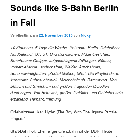
Sounds like S-Bahn Berlin
in Fall
Veröffentlicht am
22. November 2015
von
Nicky
14 Stationen. 5 Tage die Woche. Potsdam. Berlin. Griebnitzee.
Nordbahnhof. S7. S1. Und dazwischen: Müde Gesichter,
Smartphone-Getippe, aufgeschlagene Zeitungen, Bücher,
vorbeiziehende Landschaften, Wälder, Autobahnen,
Sehenswürdigkeiten, „Zurückbleiben, bitte“. Die Playlist dazu:
Verträumt. Sehnsuchtsvoll. Melancholisch. Bittersweet. Von
Bläsern und Streichern und großen, tragenden Melodien
durchzogen. Von Heimweh, großen Gefühlen und Getriebensein
erzählend. Herbst-Stimmung.
Griebnitzsee:
Karl Hyde: „The Boy With The Jigsaw Puzzle
Fingers“
Start-Bahnhof. Ehemaliger Grenzbahnhof der DDR. Heute