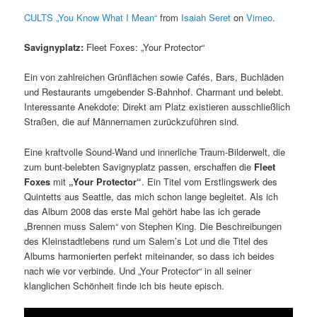
CULTS „You Know What I Mean“
from
Isaiah Seret
on
Vimeo
.
Savignyplatz:
Fleet Foxes: „Your Protector“
Ein von zahlreichen Grünflächen sowie Cafés, Bars, Buchläden
und Restaurants umgebender S-Bahnhof. Charmant und belebt.
Interessante Anekdote: Direkt am Platz existieren ausschließlich
Straßen, die auf Männernamen zurückzuführen sind.
Eine kraftvolle Sound-Wand und innerliche Traum-Bilderwelt, die
zum bunt-belebten Savignyplatz passen, erschaffen die
Fleet
Foxes
mit
„Your Protector“
. Ein Titel vom Erstlingswerk des
Quintetts aus Seattle, das mich schon lange begleitet. Als ich
das Album 2008 das erste Mal gehört habe las ich gerade
„Brennen muss Salem“ von Stephen King. Die Beschreibungen
des Kleinstadtlebens rund um Salem’s Lot und die Titel des
Albums harmonierten perfekt miteinander, so dass ich beides
nach wie vor verbinde. Und „Your Protector“ in all seiner
klanglichen Schönheit finde ich bis heute episch.