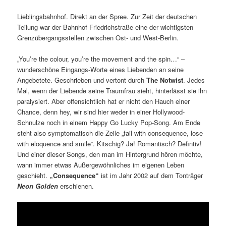
Lieblingsbahnhof. Direkt an der Spree. Zur Zeit der deutschen
Teilung war der Bahnhof Friedrichstraße eine der wichtigsten
Grenzübergangsstellen zwischen Ost- und West-Berlin.
„You’re the colour, you’re the movement and the spin…“ –
wunderschöne Eingangs-Worte eines Liebenden an seine
Angebetete. Geschrieben und vertont durch
The Notwist
. Jedes
Mal, wenn der Liebende seine Traumfrau sieht, hinterlässt sie ihn
paralysiert. Aber offensichtlich hat er nicht den Hauch einer
Chance, denn hey, wir sind hier weder in einer Hollywood-
Schnulze noch in einem Happy Go Lucky Pop-Song. Am Ende
steht also symptomatisch die Zeile „fail with consequence, lose
with eloquence and smile“. Kitschig? Ja! Romantisch? Defintiv!
Und einer dieser Songs, den man im Hintergrund hören möchte,
wann immer etwas Außergewöhnliches im eigenen Leben
geschieht.
„Consequence“
ist im Jahr 2002 auf dem Tonträger
Neon Golden
erschienen.