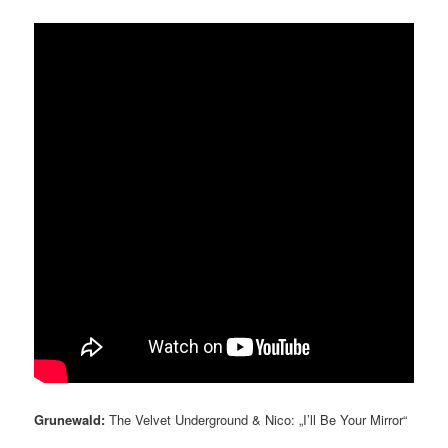
Grunewald:
The Velvet Underground & Nico: „I’ll Be Your Mirror“