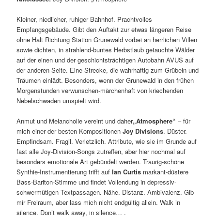
Kleiner, niedlicher, ruhiger Bahnhof. Prachtvolles
Empfangsgebäude. Gibt den Auftakt zur etwas längeren Reise
ohne Halt Richtung Station Grunewald vorbei an herrlichen Villen
sowie dichten, in strahlend-buntes Herbstlaub getauchte Wälder
auf der einen und der geschichtsträchtigen Autobahn AVUS auf
der anderen Seite. Eine Strecke, die wahrhaftig zum Grübeln und
Träumen einlädt. Besonders, wenn der Grunewald in den frühen
Morgenstunden verwunschen-märchenhaft von kriechenden
Nebelschwaden umspielt wird.
Anmut und Melancholie vereint und daher
„Atmosphere“
– für
mich einer der besten Kompositionen
Joy Divisions
. Düster.
Empfindsam. Fragil. Verletzlich. Attribute, wie sie im Grunde auf
fast alle Joy-Division-Songs zutreffen, aber hier nochmal auf
besonders emotionale Art gebündelt werden. Traurig-schöne
Synthie-Instrumentierung trifft auf
Ian Curtis
markant-düstere
Bass-Bariton-Stimme und findet Vollendung in depressiv-
schwermütigen Textpassagen. Nähe. Distanz. Ambivalenz. Gib
mir Freiraum, aber lass mich nicht endgültig allein. Walk in
silence. Don’t walk away, in silence… .