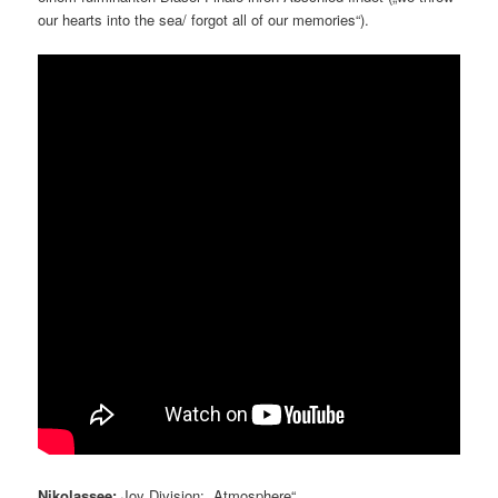
our hearts into the sea/ forgot all of our memories“).
Nikolassee:
Joy Division: „Atmosphere“