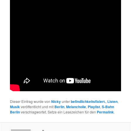
Dieser Eintrag wurde von
Nicky
unter
befindlichkeitsfixiert.
,
Listen
,
Musik
veröffentlicht und mit
Berlin
,
Melancholie
,
Playlist
,
S-Bahn
Berlin
verschlagwortet. Setze ein Lesezeichen für den
Permalink
.