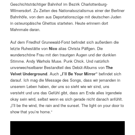
Geschichtsträchtiger Bahnhof im Bezirk Charlottenburg-
Wilmersdorf. Zu Zeiten des Nationalsozialismus einer der Berliner
Bahnhöfe, von dem aus Deportationszüge mit deutschen Juden
in osteuropäische Ghettos starteten. Heute erinnern dort
Mahnmale daran.
Auf dem Friedhof Grunewald-Forst befindet sich außerdem die
letzte Ruhestätte von
Nico
alias Christa Päffgen. Die
wunderschöne Frau mit den traurigen Augen und der dunklen
Stimme. Andy Warhols Muse. Punk Chick. Und natürlich
unverwechselbarer Bestandteil des Debüt-Albums von
The
Velvet Underground
. Auch
„I’ll Be Your Mirror“
befindet sich
darauf. Ich mag die Message des Songs, dass wir jemanden in
unserem Leben haben, der uns so sieht wie wir sind, uns
versteht und uns das Gefühl gibt, dass am Ende alles irgendwie
okay sein wird, selbst wenn es sich gerade nicht danach anfühlt.
„I’ll be the wind, the rain and the sunset. The light on your door to
show that you’re home.“