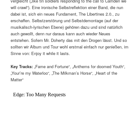
vergleicht („like tin soldiers responding to the call to Camden we
will crawl“). Eine ironische Selbstreflektion einer Band, die nun
dabei ist, sich ein neues Fundament, The Libertines 2.0., zu
erschaffen. Selbstzerstörung und Selbstdemontage (auf der
musikalisch-lyrischen Ebene) gehören dazu und sind natürlich
auch gewollt, denn nur daraus kann auch wieder Neues
entstehen. Sofern Mr. Doherty das mit den Drogen lässt. Und so
sollten wir Album und Tour wohl erstmal einfach nur genießen, im
Sinne von: Enjoy it while it lasts.
Key Tracks:
„Fame and Fortune“, „Anthems for doomed Youth“,
„Your’re my Waterloo“, „The Milkman’s Horse“, „Heart of the
Matter“