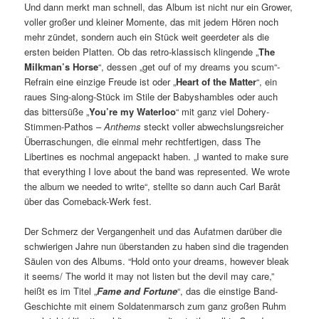
Und dann merkt man schnell, das Album ist nicht nur ein Grower,
voller großer und kleiner Momente, das mit jedem Hören noch
mehr zündet, sondern auch ein Stück weit geerdeter als die
ersten beiden Platten. Ob das retro-klassisch klingende „
The
Milkman’s Horse
“, dessen „get ouf of my dreams you scum“-
Refrain eine einzige Freude ist oder „
Heart of the Matter
“, ein
raues Sing-along-Stück im Stile der Babyshambles oder auch
das bittersüße „
You’re my Waterloo
“ mit ganz viel Dohery-
Stimmen-Pathos –
Anthems
steckt voller abwechslungsreicher
Überraschungen, die einmal mehr rechtfertigen, dass The
Libertines es nochmal angepackt haben. „I wanted to make sure
that everything I love about the band was represented. We wrote
the album we needed to write“, stellte so dann auch Carl Barât
über das Comeback-Werk fest.
Der Schmerz der Vergangenheit und das Aufatmen darüber die
schwierigen Jahre nun überstanden zu haben sind die tragenden
Säulen von des Albums. “Hold onto your dreams, however bleak
it seems/ The world it may not listen but the devil may care,”
heißt es im Titel „
Fame and Fortune
“, das die einstige Band-
Geschichte mit einem Soldatenmarsch zum ganz großen Ruhm