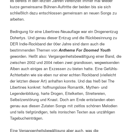
es bereits in den letzten Jahren vereinzelt immer mal wieder
kurze gemeinsame Bühnen-Auftritte der beiden bis sie sich
schließlich dazu entschlossen gemeinsam an neuen Songs zu
arbeiten.
Bedingung für eine Libertines-Neuauflage war ein Drogenentzug
Dohertys. Und genau dieser Entzug und die Rückbesinnung zu
DER Indie-Rockband der 00er Jahre sind dann auch die
bestimmenden Themen von
Anthems For Doomed Youth
geworden. Heißt also: Vergangenheitsbewältigung einer Band, die
zwischen 2002 und 2004 neben zwei grandiosen, wegweisenden
Alben auch einiges an Exzessen zu bieten hatte. Eine Gefühls-
Achterbahn wie sie eben nur einer echten Rockband (vielleicht
der letzten dieser Art) anhaften konnte. Und das hieß bei The
Libertines konkret: hoffnungslose Romantik, Mythen- und
Legendenbildung, harte Drogen, Eitelkeiten, Streitereien,
Selbstzerstörung und Knast. Doch am Ende entstanden eben
genau aus diesen Zutaten Songs mit zeitlos schönen Melodien
und teils tiefgründigen, teils ironischen Texten aus unzähligen
Tagebucheinträgen.
Eine Vergangenheitsbewältigung aber auch, was die