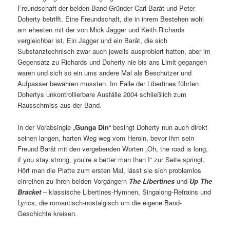
Freundschaft der beiden Band-Gründer Carl Barât und Peter
Doherty betrifft. Eine Freundschaft, die in ihrem Bestehen wohl
am ehesten mit der von Mick Jagger und Keith Richards
vergleichbar ist. Ein Jagger und ein Barât, die sich
Substanztechnisch zwar auch jeweils ausprobiert hatten, aber im
Gegensatz zu Richards und Doherty nie bis ans Limit gegangen
waren und sich so ein ums andere Mal als Beschützer und
Aufpasser bewähren mussten. Im Falle der Libertines führten
Dohertys unkontrollierbare Ausfälle 2004 schließlich zum
Rausschmiss aus der Band.
In der Vorabsingle „
Gunga Din
“ besingt Doherty nun auch direkt
seinen langen, harten Weg weg vom Heroin, bevor ihm sein
Freund Barât mit den vergebenden Worten „Oh, the road is long,
if you stay strong, you’re a better man than I“ zur Seite springt.
Hört man die Platte zum ersten Mal, lässt sie sich problemlos
einreihen zu ihren beiden Vorgängern
The Libertines
und
Up The
Bracket
– klassische Libertines-Hymnen, Singalong-Refrains und
Lyrics, die romantisch-nostalgisch um die eigene Band-
Geschichte kreisen.