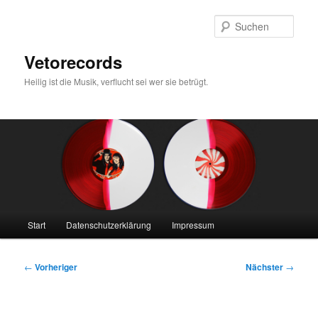
Zum
primären
Such
Inhalt
springen
Vetorecords
Heilig ist die Musik, verflucht sei wer sie betrügt.
Hauptmenü
Start
Datenschutzerklärung
Impressum
Beitragsnavigation
←
Vorheriger
Nächster
→